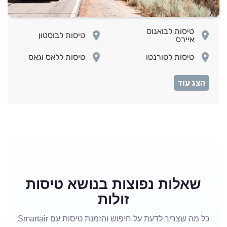
טיסות לבואנוס
room
room
טיסות לבוסטון
איירס
room
room
טיסות לטורנטו
טיסות ללאס וגאס
room
room
טיסות ללוס אנג'לס
טיסות ללימה
room
room
טיסות למונטראול
טיסות למיאמי
טיסות למקסיקו
room
room
טיסות לניו יורק
סיטי
טיסות לסן
room
room
טיסות לפנמה סיטי
פרנסיסקו
room
room
טיסות לקנקון
טיסות לריו דה ז'נירו
שאלות נפוצות בנושא טיסות
זולות
כל מה שצריך לדעת על חיפוש והזמנת טיסות עם Smartair