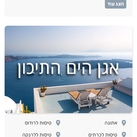
room
טיסות לסרילנקה
room
room
אתונה
טיסות לרודוס
room
room
טיסות לכרתים
טיסות ללרנקה