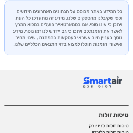
הצוות המקצועי שלנו זמין לייעוץ והכוונה בכל שלבי
התמיכה שלנו זמין לסייע בכל שאלה או בעיה שעשויה
ההזמנה.
כל המידע באתר מבוסס על הנתונים האחרונים הידועים
לצוץ, החל מבדיקת סטטוס טיסה ועד לשינויים ברגע
וכפי שקיבלנו מהספקים שלנו. מידע זה מתעדכן כל העת
האחרון. אנו שואפים להבטיח לכם חווית טיסה חלקה
ויתכן כי אינו סופי. אנו בסמארטאייר פועלים במלוא המרץ
ורגועה, לכל יעד שתבחרו.
לאשר את הזמנתכם ויתכן כי גם יידרש לנו זמן נוסף. מידע
נוסף בעניין חיוב אשראי לעסקאות בהמתנה , שינוי מחיר
ואישורי הזמנות תוכלו למצוא בדף
התנאים הכלליים שלנו.
טיסות זולות
טיסות זולות לניו יורק
טיסות זולות ללונדון