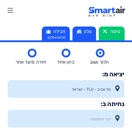
טיסה
מלון
חבילה
(טיסה+מלון)
הלוך ושוב
כיוון אחד
חזרה מיעד אחר
יציאה מ:
נחיתה ב: