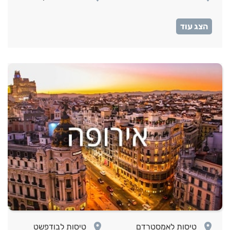
room
טיסות לאיסטנבול
room
room
טיסות לאמסטרדם
טיסות לבודפשט