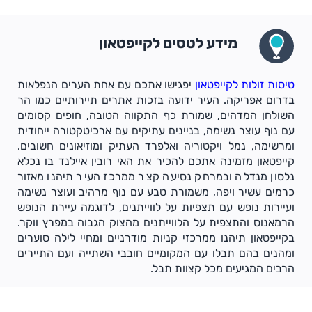
מידע לטסים לקייפטאון
טיסות זולות לקייפטאון
יפגישו אתכם עם אחת הערים הנפלאות
בדרום אפריקה. העיר ידועה בזכות אתרים תיירותיים כמו הר
השולחן המדהים, שמורת כף התקווה הטובה, חופים קסומים
עם נוף עוצר נשימה, בניינים עתיקים עם ארכיטקטורה ייחודית
ומרשימה, נמל ויקטוריה ואלפרד העתיק ומוזיאונים חשובים.
קייפטאון מזמינה אתכם להכיר את האי רובין איילנד בו נכלא
נלסון מנדלה ובמרחק נסיעה קצר ממרכז העיר תיהנו מאזור
כרמים עשיר ויפה, משמורת טבע עם נוף מרהיב ועוצר נשימה
ועיירות נופש עם תצפיות על לווייתנים, לדוגמה עיירת הנופש
הרמאנוס והתצפית על הלווייתנים מהצוק הגבוה במפרץ ווקר.
בקייפטאון תיהנו ממרכזי קניות מודרניים ומחיי לילה סוערים
ומהנים בהם תבלו עם המקומיים חובבי השתייה ועם התיירים
הרבים המגיעים מכל קצוות תבל.