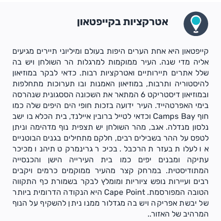
אטרקציות בקייפטאון
קייפטאון היא אחת הערים היפות בעולם ומיליוני תיירים מגיעים
אליה מדי שנה. העיר ממוקמות למרגלות הר השולחן ויש בה
שלל אתרים תיירותיים ואטרקציות רבות. כדאי לבקר במוזיאון
להיסטוריה ותרבות, במוזיאון האמנות ובו תערוכות מתחלפות
ובמוזיאון דיסטריקט 6 המתאר את השכונה הססגונית שנהרסה
בימי האפרטהייד. העיר ידועה בזכות חופי הים היפים שלה כמו
חוף Camps Bay וכדאי לטייל ברובין איילנד, בית הכלא בו ישב
נלסון מנדלה. אגב, מהר השולחן יש תצפית נוף מדהימה וניתן
לטפס על ההר בשבילים רבים, חלקם מתחילים בגנים הבוטניים
או לעלות בעזרת הרכבל. בכיכר גרינמרקט תיהנו מכיכר
עתיקה ומבנים יפים כמו בית העירייה הישן והכנסייה
המתודיסטית. במרחק קצר מהעיר ממוקמים כרמים ויקבים
רבים ועיירות נופש ציוריות ומומלץ לבקר בשמורת כף התקווה
הטובה המפורסמת. Cape Point היא הנקודה הדרומית ביותר
של יבשת אפריקה ויש בה מגדלור ממנו ניתן להשקיף על הנוף
המרהיב של האזור..