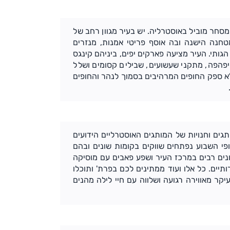
רכז עסקים ומסחר מוביל באוסטרליה. יש בעיר מגוון רחב של
חנה הישנה ובה אוסף פריטי אמנות, מנזרים
ותי. העיר מציעה פארקים יפים, ביניהם קינגס
ש גן בוטני יפהפה, מתקני שעשועים, שבילים קסומים ושלל
לא ספק החופים המרהיבים בסמוך לנהר והחופים
ון Harbur Town ובו שלל חנויות מותגים וחנויות של המותגים האוסטרליים הידועים
סופי השבוע נפתחים שווקים בקומות שונים ובהם
עדונים רבים במרכז העיר ושפע פאבים עם מוסיקה
תיים. כל אלו ועוד ממתינים לכם בפרת' ותוכלו
קר מאווירה רגועה ושלווה עם חיי לילה מהנים