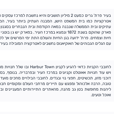
בעיר פרת' גרים כמעט 2 מיליון תושבים והיא נחשבת למ
אטרקציות כמו בית המשפט הישן, המבנה העתיק ביותר בעיר, המט
עתיקים ובית הממשלה שנבנה במאה הקודמת ובית הנבחרים בסגנון הג
פארק שהוקם בשנת 1872 ונמצא במרכז העיר. בפארק י
חיות וצמחים. פרת' ידועה בגן החיות והעולם התת ימי המרשים אך ל
עם הגלים הגבוהים של האוקיאנוס נחשבים לאטרקציה המובילה בעיר.
לחובבי הקניות כדאי להגיע לקני
ויש עוד חנויות אאוטלט וקניונים במרכז העיר ובפרבריה. בנוסף, ב
דוכני מזון, תכשיטים, חפצי נוי ובגדים. לחובבי הבילויים מחכים מו
טובה, הרבה אלכוהול ומפגש עם תיירים מרחבי העולם ומקומיים חברו
ליהנות מחופשת בטן גב מהנה, מהאתרים התיירותיים המעניינים ובעי
ואוכל וטעים.