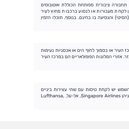
 תחבורה ציבורית מפותחת הכוללת אוטובוסים
ן לקחת מעבורות או לנסוע ברכבות מחוץ לעיר
עדים שונים. אגב, כדאי לנצל את אוטובוסי התיירים הנקרא BCD (הסיטי) והנסיעה בו בחינם. בנוסף, תוכלו הזמין
כז העיר או בסמוך לחוף הים או אכסניות נעימות
ר. אזורי המלונות הפופולאריים הם במרכז העיר
שמש יש לקחת טיסות עם שתי עצירות ביניים
ביעדים שונים. מגוון חברות תעופה מציעות טיסות סדירות לפרת', ביניהן Singapore Airlines, אל-על, Lufthansa,