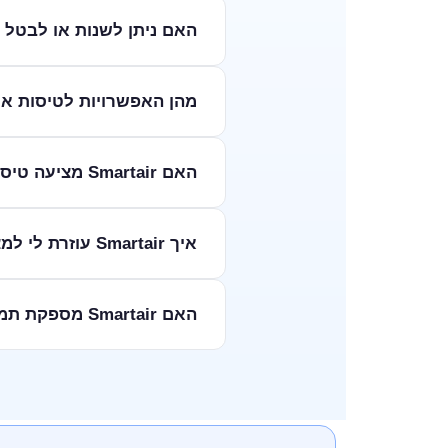
Smartair מציעה מגוון 
האם ניתן לשנות או לבטל הזמנת 
למצוא אצלנו טיסות לרודוס וט
כאן כדי לסייע לכם למצוא את
מדיניות שינוי וביטול טיסות 
מהן האפשרויות לטיסות ארוכות
העומדות בפניכם.
Smartair מציעה טיסות
האם Smartair מציעה טיסות ליעדים בסין והונג קונג?
אצלנו טיסות ליוהנסבורג או טי
המסע הבא שלכם ליבשת המופ
כן, בהחלט!
איך Smartair עוזרת לי למצוא את הטיסה המתאימה ביותר לצרכים שלי?
להזמין טיסות לבייג'ינג לחוו
הנדרשים לטיול מוצלח.
ב-Smartair אנו מביני
האם Smartair מספקת תמיכה ללקוחות לאחר הזמנת טיסות?
הפתרון האידיאלי. הצוות המקצוע
ב-Smartair, אנו מאמ
לסייע בכל שאלה או בעיה שעשו
טיסה חלקה ורגועה, לכל יעד ש