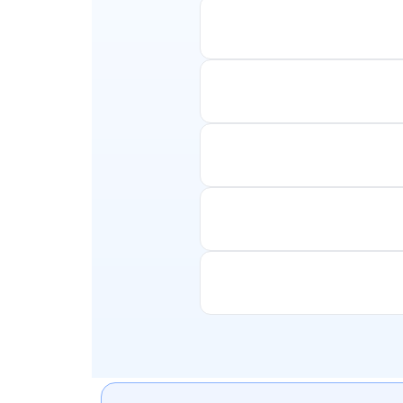
ולי ערים תרבותיים. תוכלו
 כמו בוקרשט או בורגס. אנו
בדוק את התנאים בעת ההזמנה
לספק לכם את כל הפרטים ולבחון את האפשרויות
ויות עשירות. תוכלו למצוא
נשמח לעזור לכם לתכנן את
ודרניות עם מסורת עתיקה. תוכלו
 את כל המידע והתמיכה
ב של אפשרויות סינון. בין אם
אתם מחפשים טיסות ישירות, טיסות עם עצירות ביניים, טיסות קצרות או טיסות ארוכות טווח, Smartair תסייע לכם למצוא את
יסה. צוות התמיכה שלנו זמין
שואפים להבטיח לכם חווית