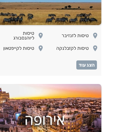
טיסות
room
room
טיסות לזנזיבר
ליוהנסבורג
room
room
טיסות לקזבלנקה
טיסות לקייפטאון