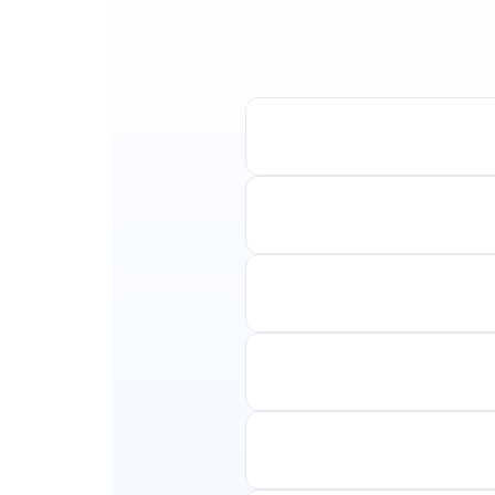
וון חברות תעופה ותאריכים
ת עם עצירות ביניים.
 בלתי נשכחת. תוכלו לתכנן
מח לעזור לכם למצוא את
בדרך כלל, מומלץ להזמין טיסות מספר חודשים מראש, במיוחד ליעדים מבוקשים או בתקופות שיא. עם זאת, ב-Smartair אנו
טנבול או טיסות לאמסטרדם
 ונופים עוצרי נשימה. אנו
נו מספקים את כל המידע