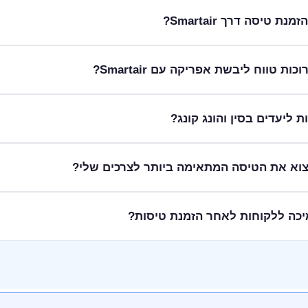
רחב של טיסות ליעדים האהובים ביותר באירופה, הן לחופשות בטן-גב והן לטי
טיסה דרך Smartair?
יסות לכרתים לחופשת קיץ מושלמת, או לטוס לערים אירופאיות מרתקות
 הטיסה המתאימה ביותר לצרכים שלכם.
תלויה בתנאי חברת התעופה והכרטיס הספציפי שהוזמן. אנו ממליצים ל
 טווח ליבשת אפריקה עם Smartair?
או ליצור קשר עם שירות הלקוחות שלנו לקבלת סיוע. צוות Smartair זמין 
 ליעדים מרתקים באפריקה, המאפשרים לכם לחוות ספארי עוצר נשימה ותרב
סות לקייפטאון שבדרום אפריקה, וגם טיסות לקזבלנקה שבמרוקו. אנו 
לאה.
 Smartair מאפשרת לכם לטוס ליעדים מרתקים בסין ובהונג קונג, המשלבים ערים מ
ת את עיר הבירה התוססת, או לטוס להונג קונג המפורסמת. אנו מספקים
ם שלכל לקוח יש צרכים שונים, ולכן אנו מציעים מנוע חיפוש מתקדם ומגוון רח
י שלנו זמין לייעוץ והכוונה בכל שלבי ההזמנה.
ינים בשירות לקוחות מקיף ואישי לאורך כל הדרך, גם לאחר השלמת הזמנת הט
יה לצוץ, החל מבדיקת סטטוס טיסה ועד לשינויים ברגע האחרון. אנו 
תבחרו.