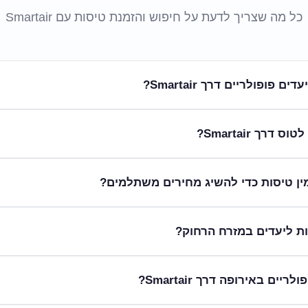
כל מה שצריך לדעת על חיפוש והזמנת טיסות עם Smartair
פופולריים דרך Smartair?
לים למצוא עבורכם את הדילים המשתלמים ביותר לטיסות, תוך התחשבות במג
דרך Smartair?
במנוע החיפוש שלנו, להשוות מחירים בין תאריכים שונים ולשקול טיסו
טרקטיביות לאתונה, בודפשט או לרנקה.
 רחב של טיסות ליעדים אקזוטיים ומרתקים ברחבי העולם, המבטיחים חופשה
מין טיסות כדי להשיג מחירים משתלמים?
היופי של הפיליפינים או לצאת להרפתקה תרבותית בסרילנקה. אנו נש
ומית שלכם.
הזדמנויות של הרגע האחרון. שווה לבדוק את הצעותינו לטיסות לאיס
Sm מתמחה בהצעת טיסות ליעדים מרתקים במזרח הרחוק, המשלבים תרבות עשירה
ים באירופה דרך Smartair?
ק התוססת, לטוס לדלהי ההיסטורית, או לחוות את הקסם של טוקיו. א