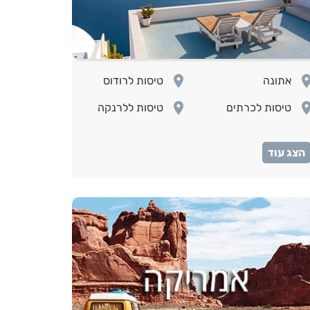
room
ro
אתונה
טיסות לרודוס
room
ro
טיסות לכרתים
טיסות ללרנקה
טיסות
ro
לאיסטנבול