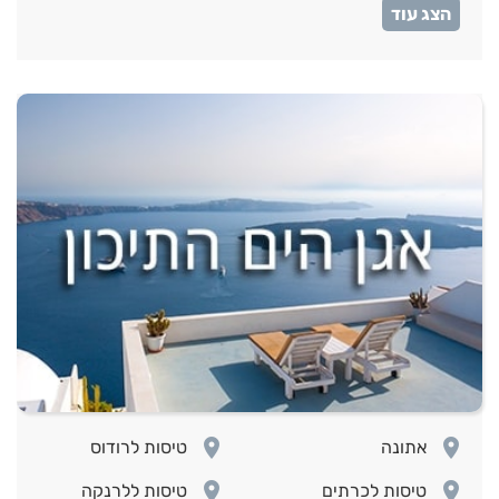
room
טיסות לסרילנקה
room
room
אתונה
טיסות לרודוס
room
room
טיסות לכרתים
טיסות ללרנקה