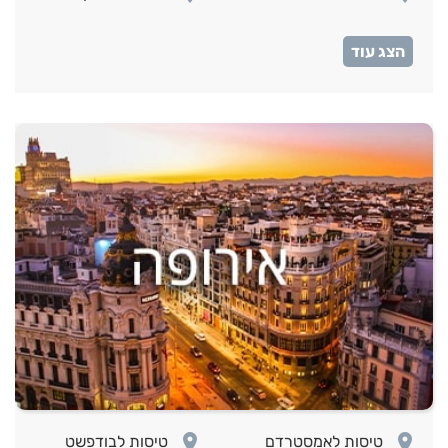
room
טיסות לאיסטנבול
room
room
טיסות לאמסטרדם
טיסות לבודפשט