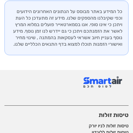
הצוות המקצועי שלנו זמין לייעוץ והכוונה בכל שלבי
התמיכה שלנו זמין לסייע בכל שאלה או בעיה שעשויה
ההזמנה.
כל המידע באתר מבוסס על הנתונים האחרונים הידועים
לצוץ, החל מבדיקת סטטוס טיסה ועד לשינויים ברגע
וכפי שקיבלנו מהספקים שלנו. מידע זה מתעדכן כל העת
האחרון. אנו שואפים להבטיח לכם חווית טיסה חלקה
ויתכן כי אינו סופי. אנו בסמארטאייר פועלים במלוא המרץ
ורגועה, לכל יעד שתבחרו.
לאשר את הזמנתכם ויתכן כי גם יידרש לנו זמן נוסף. מידע
נוסף בעניין חיוב אשראי לעסקאות בהמתנה , שינוי מחיר
ואישורי הזמנות תוכלו למצוא בדף
התנאים הכלליים שלנו.
טיסות זולות
טיסות זולות לניו יורק
טיסות זולות ללונדון