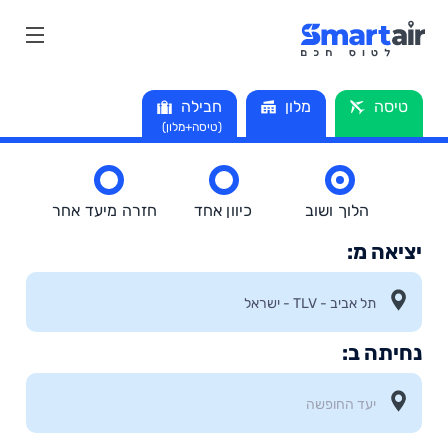
טיסה
מלון
חבילה
(טיסה+מלון)
הלוך ושוב
כיוון אחד
חזרה מיעד אחר
יציאה מ:
נחיתה ב: