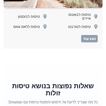
טיסות לבואנוס
room
room
טיסות לבוסטון
איירס
room
room
טיסות לטורנטו
טיסות ללאס וגאס
room
room
טיסות ללוס אנג'לס
טיסות ללימה
room
room
טיסות למונטראול
טיסות למיאמי
טיסות למקסיקו
room
room
טיסות לניו יורק
סיטי
טיסות לסן
room
room
טיסות לפנמה סיטי
פרנסיסקו
room
room
טיסות לקנקון
טיסות לריו דה ז'נירו
שאלות נפוצות בנושא טיסות
זולות
כל מה שצריך לדעת על חיפוש והזמנת טיסות עם Smartair