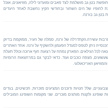
חופשת בטן גב מושלמת לצד פאבים ומועדוני לילה, מוזיאונים, אוכל
כנת לחופיו של הים השחור ובחודשי הקיץ נחשבת לאחד היעדים
 בטן גב בורנה.
בות עשירה.הקתדרלה של ורנה, סמלה של העיר, ממוקמת בדיוק
הכנסייה ניתן לטפס למגדל הפעמון ולהשקיף על ורנה. אחד האתרים
פארק הים, 8 ק"מ של כיף והנאה לכל הגילאים. הפארק נמתח על רצועת חוף ארוכה וכולל תעלת
י שעשועים, מצפה כוכבים ועוד. כדאי לבקר גם במרחצאות הרומיות
והמוזיאון האריכאולוגי.
בעוניים, שלל חנויות ודוכנים המציעים מזכרות, תכשיטים, בגדים
ות שופינג ולקנות מותגים מוכרים. שני מקומות השופינג המובילים