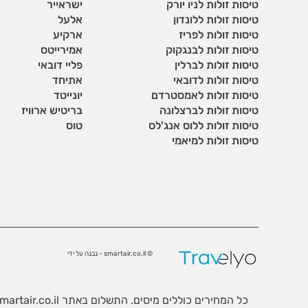
טיסות זולות לניו יורק
ישראייר
טיסות זולות ללונדון
אלעל
טיסות זולות לפריז
ארקיע
טיסות זולות לבנגקוק
אמירייטס
טיסות זולות לברלין
פליי דובאי
טיסות זולות לדובאי
אתיחד
טיסות זולות לאמסטרדם
יונייטד
טיסות זולות לברצלונה
בריטיש ארוויז
טיסות זולות ללוס אנג'לס
טוס
טיסות זולות למיאמי
© smartair.co.il - נבנה על ידי
כל המחירים כוללים מיסים. התשלום באתר Smartair.co.il נעשה באמצעות חברת קרדיט 2000 ומאובטח בפרוטוקולי האבטחה האמינים ביותר.