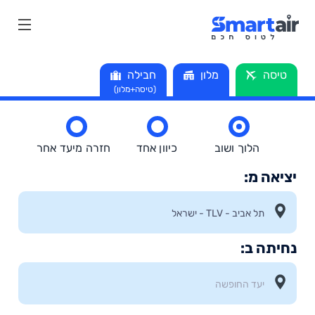
טיסה
מלון
חבילה
(טיסה+מלון)
הלוך ושוב
כיוון אחד
חזרה מיעד אחר
יציאה מ:
נחיתה ב: