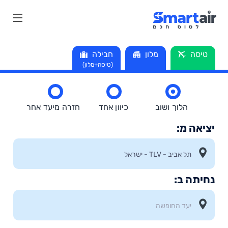
טיסה
מלון
חבילה
(טיסה+מלון)
הלוך ושוב
כיוון אחד
חזרה מיעד אחר
יציאה מ:
נחיתה ב: