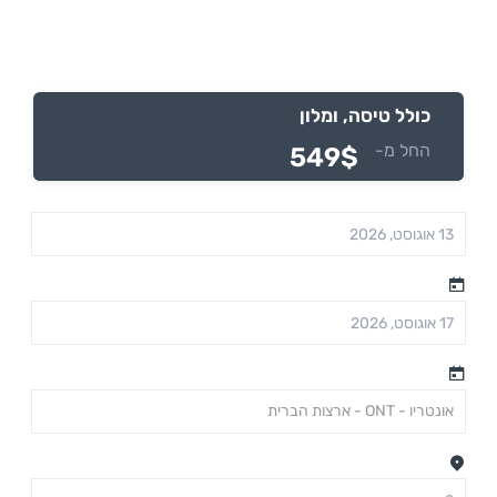
בדיסלדורף
כולל טיסה, ומלון
החל מ-
549$