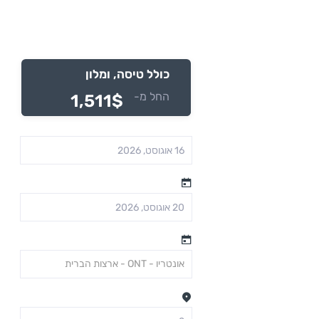
חופשה בטוקיו
כולל טיסה, ומלון
החל מ-
1,511$