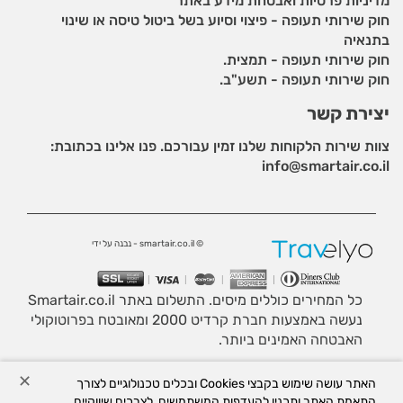
מדיניות פרטיות ואבטחת מידע באתר
חוק שירותי תעופה - פיצוי וסיוע בשל ביטול טיסה או שינוי
בתנאיה
חוק שירותי תעופה - תמצית.
חוק שירותי תעופה - תשע"ב.
יצירת קשר
צוות שירות הלקוחות שלנו זמין עבורכם. פנו אלינו בכתובת:
info@smartair.co.il
© smartair.co.il - נבנה על ידי
כל המחירים כוללים מיסים. התשלום באתר Smartair.co.il
נעשה באמצעות חברת קרדיט 2000 ומאובטח בפרוטוקולי
האבטחה האמינים ביותר.
לידיעתך, באתר זה נעשה שימוש בקבצי Cookies. המשך
✕
האתר עושה שימוש בקבצי Cookies ובכלים טכנולוגיים לצורך
גלישה באתר מהווה הסכמה לשימוש זה. למידע נוסף ניתן
התאמת האתר ותכניו להעדפות המשתמשים, לצרכים שיווקיים