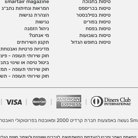
טיסות בחנוכה
smartair magazine
טיסות בכריסמס
המראות ונחיתות נתב״ג
טיסות בסילבסטר
הצהרת נגישות
טיסות בפורים
נגישות
טיסות בפסח
ניהול הזמנה
טיסות בשבועות
מי אנחנו?
טיסות בחופש הגדול
תקנון השירותים
מדיניות פרטיות ואבטחת
חוק שירותי תעופה - פיצוי
ביטול טיסה או שינוי בתנ
חוק שירותי תעופה - תמצ
חוק שירותי תעופה - תשע
במדינ
Coo ובכלים טכנולוגיים לצורך התאמת האתר ותכניו להעדפות המשתמשים, לצרכים שיווקיים ולשיפ