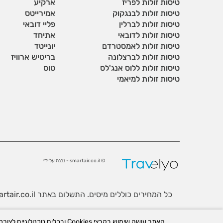
טיסות זולות לפריז
ארקיע
טיסות זולות לבנגקוק
אמירייטס
טיסות זולות לברלין
פליי דובאי
טיסות זולות לדובאי
אתיחד
טיסות זולות לאמסטרדם
יונייטד
טיסות זולות לברצלונה
בריטיש ארוויז
טיסות זולות ללוס אנג'לס
טוס
טיסות זולות למיאמי
© smartair.co.il - נבנה על ידי
כל המחירים כוללים מיסים. התשלום באתר Smartair.co.il נעשה באמצעות חברת קרדיט 2000 ומאובטח בפרוטוקולי האבטחה האמינים ביותר.
לידיעתך, באתר זה נעשה שימוש בקבצי Cookies. המשך גלישה באתר מהווה הסכמה לשימוש זה. למידע נוסף ניתן לעיין
האתר עושה שימוש בקבצי kies