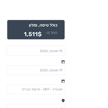
אנג'לס
כולל טיסה, ומלון
החל מ-
1,511$