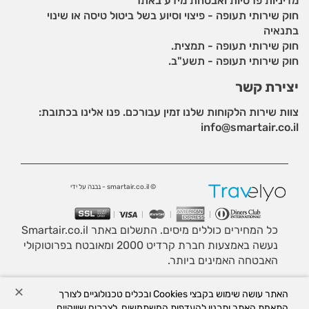
מדיניות פרטיות ואבטחת מידע באתר
חוק שירותי תעופה - פיצוי וסיוע בשל ביטול טיסה או שינוי
בתנאיה
חוק שירותי תעופה - תמצית.
חוק שירותי תעופה - תשע"ב.
יצירת קשר
צוות שירות הלקוחות שלנו זמין עבורכם. פנו אלינו בכתובת:
info@smartair.co.il
© smartair.co.il - נבנה על ידי
כל המחירים כוללים מיסים. התשלום באתר Smartair.co.il
נעשה באמצעות חברת קרדיט 2000 ומאובטח בפרוטוקולי
האבטחה האמינים ביותר.
לידיעתך, באתר זה נעשה שימוש בקבצי Cookies. המשך
✕
האתר עושה שימוש בקבצי Cookies ובכלים טכנולוגיים לצורך
גלישה באתר מהווה הסכמה לשימוש זה. למידע נוסף ניתן
התאמת האתר ותכניו להעדפות המשתמשים, לצרכים שיווקיים