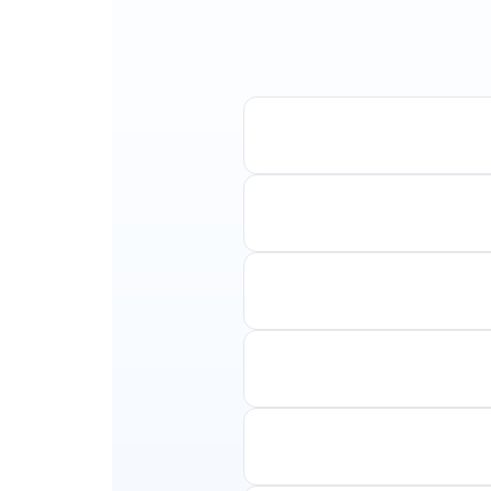
וון חברות תעופה ותאריכים
ת עם עצירות ביניים.
 בלתי נשכחת. תוכלו לתכנן
מח לעזור לכם למצוא את
בדרך כלל, מומלץ להזמין טיסות מספר חודשים מראש, במיוחד ליעדים מבוקשים או בתקופות שיא. עם זאת, ב-Smartair אנו
טנבול או טיסות לאמסטרדם
 ונופים עוצרי נשימה. אנו
נו מספקים את כל המידע