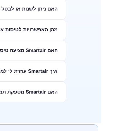
Smartair מציעה מגוון 
האם ניתן לשנות או לבטל הזמנת 
למצוא אצלנו טיסות לרודוס וט
כאן כדי לסייע לכם למצוא את
מדיניות שינוי וביטול טיסות 
מהן האפשרויות לטיסות ארוכות
העומדות בפניכם.
Smartair מציעה טיסות
האם Smartair מציעה טיסות ליעדים בסין והונג קונג?
אצלנו טיסות ליוהנסבורג או טי
המסע הבא שלכם ליבשת המופ
כן, בהחלט!
איך Smartair עוזרת לי למצוא את הטיסה המתאימה ביותר לצרכים שלי?
להזמין טיסות לבייג'ינג לחוו
הנדרשים לטיול מוצלח.
ב-Smartair אנו מביני
האם Smartair מספקת תמיכה ללקוחות לאחר הזמנת טיסות?
הפתרון האידיאלי. הצוות המקצוע
ב-Smartair, אנו מאמ
לסייע בכל שאלה או בעיה שעשו
טיסה חלקה ורגועה, לכל יעד ש