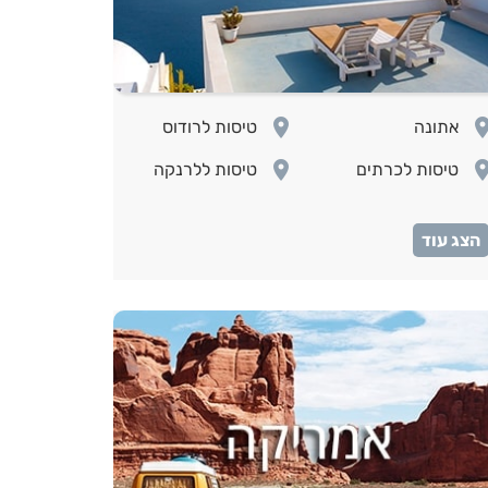
room
ro
אתונה
טיסות לרודוס
room
ro
טיסות לכרתים
טיסות ללרנקה
טיסות
ro
לאיסטנבול