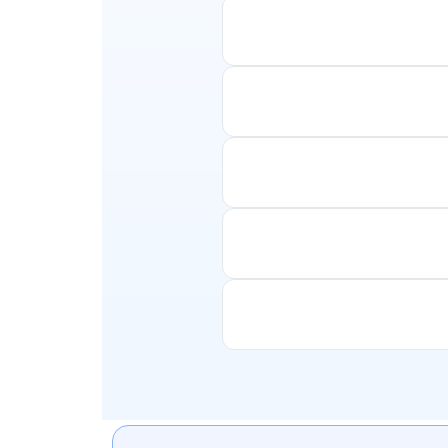
ולי ערים תרבותיים. תוכלו
 כמו בוקרשט או בורגס. אנו
בדוק את התנאים בעת ההזמנה
לספק לכם את כל הפרטים ולבחון את האפשרויות
ויות עשירות. תוכלו למצוא
נשמח לעזור לכם לתכנן את
ודרניות עם מסורת עתיקה. תוכלו
 את כל המידע והתמיכה
ב של אפשרויות סינון. בין אם
אתם מחפשים טיסות ישירות, טיסות עם עצירות ביניים, טיסות קצרות או טיסות ארוכות טווח, Smartair תסייע לכם למצוא את
יסה. צוות התמיכה שלנו זמין
שואפים להבטיח לכם חווית