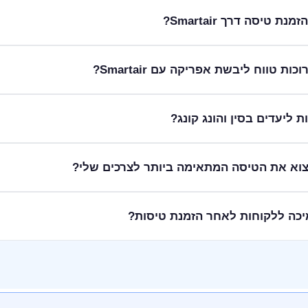
רחב של טיסות ליעדים האהובים ביותר באירופה, הן לחופשות בטן-גב והן לטי
טיסה דרך Smartair?
יסות לכרתים לחופשת קיץ מושלמת, או לטוס לערים אירופאיות מרתקות
 הטיסה המתאימה ביותר לצרכים שלכם.
תלויה בתנאי חברת התעופה והכרטיס הספציפי שהוזמן. אנו ממליצים ל
 טווח ליבשת אפריקה עם Smartair?
או ליצור קשר עם שירות הלקוחות שלנו לקבלת סיוע. צוות Smartair זמין 
 ליעדים מרתקים באפריקה, המאפשרים לכם לחוות ספארי עוצר נשימה ותרב
סות לקייפטאון שבדרום אפריקה, וגם טיסות לקזבלנקה שבמרוקו. אנו 
לאה.
 Smartair מאפשרת לכם לטוס ליעדים מרתקים בסין ובהונג קונג, המשלבים ערים מ
ת את עיר הבירה התוססת, או לטוס להונג קונג המפורסמת. אנו מספקים
ם שלכל לקוח יש צרכים שונים, ולכן אנו מציעים מנוע חיפוש מתקדם ומגוון רח
י שלנו זמין לייעוץ והכוונה בכל שלבי ההזמנה.
ינים בשירות לקוחות מקיף ואישי לאורך כל הדרך, גם לאחר השלמת הזמנת הט
יה לצוץ, החל מבדיקת סטטוס טיסה ועד לשינויים ברגע האחרון. אנו 
תבחרו.