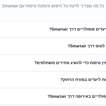
כל מה שצריך לדעת על חיפוש והזמנת טיסות עם Smartair
פופולריים דרך Smartair?
לים למצוא עבורכם את הדילים המשתלמים ביותר לטיסות, תוך התחשבות במג
דרך Smartair?
במנוע החיפוש שלנו, להשוות מחירים בין תאריכים שונים ולשקול טיסו
טרקטיביות לאתונה, בודפשט או לרנקה.
 רחב של טיסות ליעדים אקזוטיים ומרתקים ברחבי העולם, המבטיחים חופשה
מין טיסות כדי להשיג מחירים משתלמים?
היופי של הפיליפינים או לצאת להרפתקה תרבותית בסרילנקה. אנו נש
ומית שלכם.
הזדמנויות של הרגע האחרון. שווה לבדוק את הצעותינו לטיסות לאיס
Sm מתמחה בהצעת טיסות ליעדים מרתקים במזרח הרחוק, המשלבים תרבות עשירה
ים באירופה דרך Smartair?
ק התוססת, לטוס לדלהי ההיסטורית, או לחוות את הקסם של טוקיו. א