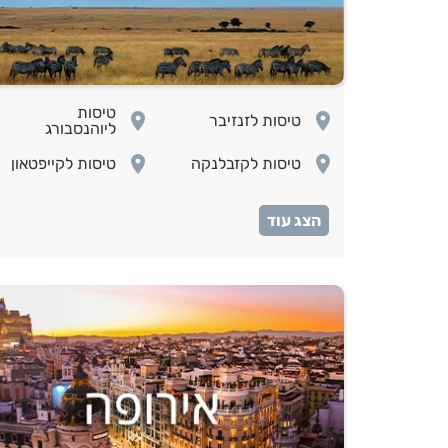
טיסות
room
room
טיסות לזנזיבר
ליוהנסבורג
room
room
טיסות לקזבלנקה
טיסות לקייפטאון