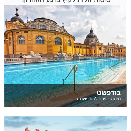
בודפשט
טיסה ישירה לבודפשט
>