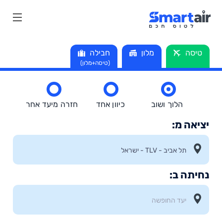
טיסה
מלון
חבילה
(טיסה+מלון)
הלוך ושוב
כיוון אחד
חזרה מיעד אחר
יציאה מ:
נחיתה ב: