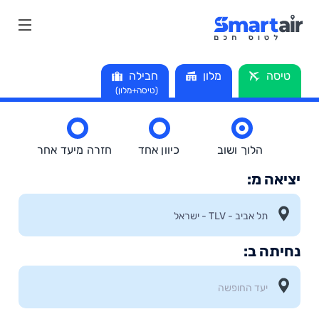
טיסה
מלון
חבילה
(טיסה+מלון)
הלוך ושוב
כיוון אחד
חזרה מיעד אחר
יציאה מ:
נחיתה ב: