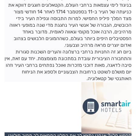
בניגוד לימי עצמאות ברחבי העולם, הקטאלונים חוגגים דווקא את
כניעתה של העיר ב-11 בספטמבר 1714 לאחר 14 חודשי מצור
מצד המלך פיליפ החמישי. למרות התבוסה ונפילת העיר בידי
הכובשים, הגבורה של אנשי העיר נחגגת מדי שנה במופעי ראווה
מרהיבים, הרבה אוכל מקומי וגאווה לאומית. מדובר באחד
הפסטיבלים היפים ביותר בעולם, כשההמונים הלבושים בצהוב
ואדום יוצרים מראה מרהיב וצבעוני.
ביום חג זה החנויות ברחבי ברצלונה והערים השכנות סגורות
והתחבורה הציבורית עובדת במתכונת מצומצמת. יחד עם זאת, אין
סיבה לדאגה, מאות דוכני מזכרות ואוכל נפתחים ברחבי העיר וזהו
יום מושלם לשוטט ברחובות הצבעוניים ולספוג את הניחוח
האותנטי של קטאלוניה.
מחפש מלון? אנחנו נמצא לך את המלון המתאים לך מתוך מיליוני