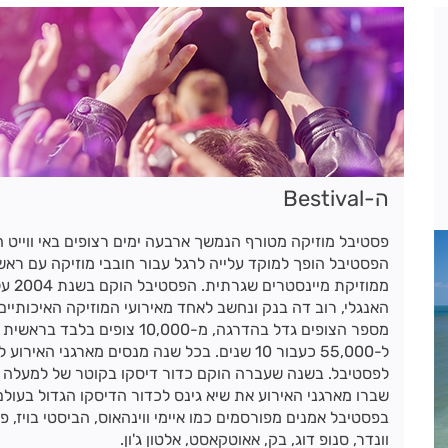
ה-Bestival
פסטיבל מוזיקה מטורף הנמשך ארבעה ימים רצופים באי ווייט 
הפסטיבל הופך למוקד עלייה לרגל עבור חובבי מוזיקה עם ראש
ממוזיקת
האנגלי, רוב דה בנק ונחשב לאחד מאירועי המוזיקה האיכותיים
מספר הצופים גדל בהדרגה, מ-10,000 צופים בל
ל-55,000 כעבור 10 שנים. בכל שנה מנסים מארגני האי
שברו מארגני האירוע את שיא גינס לכדור הדיסקו הגדול בעולם
בפסטיבל אמנים מפורסמים כמו איימי ווינהאוס, הביסטי בויז, פרו
וונדר, סנופ דוג, בק, אאוטקאסט, אלטון ג'ון.