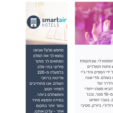
מחפש מלון? אנחנו
נמצא לך את המלון
הפסטורלי, שבתקופת
המתאים לך מתוך
 פתוח הסולדים
מיליוני בתי-מלון
 מיינסטרים שגרתית. הפסטיבל הוקם בשנת 2004 על ידי המפיק והדי ג'יי
בלמעלה מ-220
 בעולם. מדי שנה
מדינות ברחבי
בד בראשית הדרך ועד
העולם. אנו מתחייבים
רוע להביא משהו ייחודי
למחיר הטוב
לפסטיבל. בשנה שעברה הוקם כדור דיסקו בקוטר של למעלה מ-10 מטר, ובכך
והמשתלם ביותר.
. בעבר הופיעו
במידה ותמצא מחיר
דיג'י, ביורק, סטיבי
נמוך יותר במקום
אחר - עדכן אותנו.