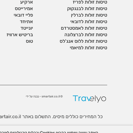
טיסות זולות לפריז
ארקיע
טיסות זולות לבנגקוק
אמירייטס
טיסות זולות לברלין
פליי דובאי
טיסות זולות לדובאי
אתיחד
טיסות זולות לאמסטרדם
יונייטד
טיסות זולות לברצלונה
בריטיש ארוויז
טיסות זולות ללוס אנג'לס
טוס
טיסות זולות למיאמי
© smartair.co.il - נבנה על ידי
כל המחירים כוללים מיסים. התשלום באתר Smartair.co.il נעשה באמצעות חברת קרדיט 2000 ומאובטח בפרוטוקולי האבטחה האמינים ביותר.
לידיעתך, באתר זה נעשה שימוש בקבצי Cookies. המשך גלישה באתר מהווה הסכמה לשימוש זה. למידע נוסף ניתן לעיין
האתר עושה שימוש בקבצי kies