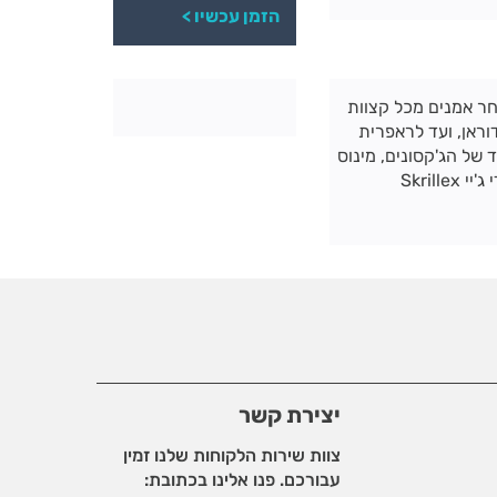
הזמן עכשיו >
חר אמנים מכל קצוות
 הפופ הבריטית משנות ה-80, דוראן דוראן, ועד לראפרית
 של הג'קסונים, מינוס
מייקל ג'קסון המנוח, הרכב הדאנס The Chemical Brothers, די ג'יי Skrillex
יצירת קשר
צוות שירות הלקוחות שלנו זמין
עבורכם. פנו אלינו בכתובת: