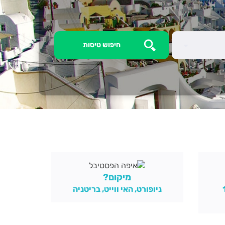
מיקום?
ניופורט, האי ווייט, בריטניה