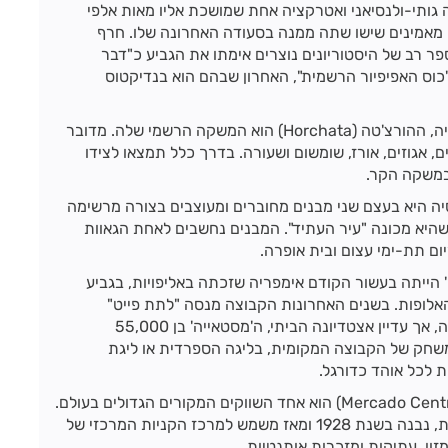
נייה גותי-ולנסיאני ואטרקציה אחת שמושכת אליו מאות אלפי
 מאמינים שישו שתה ממנה בסעודה האחרונה שלו. חרף
פר רב של היסטוריונים נוצרים אימתו את הגביע כ"דבר
"כוס האפיפיור הרשמית", האחרון שבהם הוא בנדיקטוס
אם פאייה היא מנת הדגל של ולנסיה, ההורצ'טה (Horchata) הוא המשקה הרשמי שלה. מדובר
אגוזים, אורז, שומשום ושעורה. בדרך כלל תמצאו לצידו
 במשקה הקר.
יה היא בעצם שני מבנים מחוברים ומעוצבים בצורה מרשימה
שהיא מכונה "עיר העתיד". המבנים נחשבים לאחת הגאוות
 הייתה בעשור הקודם אימפריה שזכתה באליפויות, בגביע
האלופות. בשנים האחרונות הקבוצה מנסה "לתת פייט"
לקבוצות הגדולות מברצלונה ומדריד, ללא הצלחה גדולה, אך עדיין אצטדיונה הביתי, ה'מסטאייה' בן 55,000
שחק של הקבוצה המקומית, בליגה הספרדית או ליגת
 לכל אוהד כדורגל.
השוק המרכזי של ולנסיה (Mercado Central) הוא אחד השווקים המקורים הגדולים בעולם.
המבנה המרשים, המזכיר קצת כנסייה בחזיתו המעוצבת, נבנה בשנת 1928 ומאז משמש למרכז הקניות המרכזי של
מזון, עתיקות ומזכרות אותנטיות.