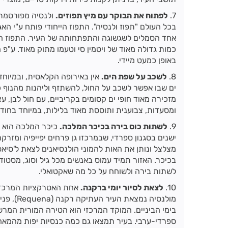
7.
לפתוח את הבוקר עם מיץ תפוזים.
ולנסיה מפורסמת 
אחד הסמלים לשגשוגה והתפתחותה של העיר. התפוז הוא 
כמות גדולה מאוד של ויטמין סי וטעמו מתוק מאוד. ע"פ 
באופן כמעט מיידי.
8.
לשכב על שפת הים.
אין באירופה הקלאסית, ובמיוח
מזכירה מאוד חופי ים קסומים בקריביים, עם חול לבן, ע
ומסעדות, צבוענית ותוססת מאוד בלילות, במיוחד בחודש
9.
לשתות כוס בירה בכיכר המלכה.
כיכר המלכה הוא הא
ישנים בסגנון ספרדי, שבמרכזו גן פרחים יפייפיה ומז
בכיכר. האזור תמיד עמוס באנשים מכל גיל וסוג, מסטודנ
לשתות בירה ולשוחח על כל מה שאקטואלי.
10.
לצאת לסיור יומי ברקנה.
אחת האטרקציות המרכזיו
מולנסיה 
בימי הביניים. המוקד המרכזי הוא הטירה המורית המרשי
ספרדי-ערבי. בעיר תמצאו גם כמה כנסיות יפות מהמאה ה-