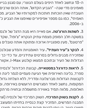
ה-13 ונחשב לאחד היפים בעולם הנוצרי, עם סגנון ב
מאמינים מדי שנה- "הגביע הקדוש", אותה הכוס שרבים
העובדה שאין הוכחות חותכות למקורותיו של הגביע, מס
האמיתי", כמו גם מספר אפיפיורים שאימצו את הגביע כ
ב-2006.
3.
לשתות הורצ'טה.
במשקה חלב המופק מצמח עתיק הנקרא "צ'ופה", שקדים, 
"פרטונס", מעין סופגנייה ארוכה ומתוקה אותה טובלים
4.
לבקר ב"עיר העתיד".
עיר האומנויות והמדע שבולנס
שמזכירה מבנים גדולים בסרטים עתידניים, עד כדי כך 
הגדולות של העיר ובתוכם תמצאו קולנוע I-Max, אקווריום תת-ימי עצום ובית אופרה.
5.
לראות כדורגל במסטאייה.
קבוצת הכדורגל 'ולנסיה'
ספרד, בליגה האירופית ואף הגיעה פעמיים לגמר ליגת 
המקומות, נחשב לאחד המגרשים הרועשים באירופה, ומ
האלופות, מלווה תמיד באווירה מחשמלת ובחוויה מרתקת
6.
לקנות בשוק המרכזי.
תושבי העיר, בו ניתן לקנות פירות וירקות טריים, מוצרי 