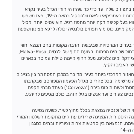
בתפוזים שלה, עד כדי כך שהזן הייחודי הגדל בעיר נקרא
בכל העולם "תפוז ולנסיה". התפוז הייחודי פותח ע"י האגרונום האמריקאי ויליאם וולפסקיל במאה ה-19, ומאז משמש
בעל קליפה דקה יותר מתפוז רגיל, הוא עסיסי יותר ומכיל
המקומיים, כוס מיץ תפוזים בולנסיה יכולה לרפא מצינון ושפעת
ד בערים המרכזיות שביבשת, הרבה מקומות בהם תמצאו חוף
ים שבו אפשר לשכב על החול, להשתזף וליהנות מהנוף כחול של הים הפתוח. רצועת החוף של ולנסיה, Malva-Rosa,
צי דקל ומים צלולים. מעל החוף קיימת טיילת עמוסה בבארים
י האביב והקיץ.
זור המרכזי ביותר בעיר. מדובר במלבן המסתתר בין בניינים
רקה מרשימה. בכל צהריים מגדל הפעמון המפורסם שבקרבתו
מצלצל ונותן את האות להמוני הולנסיאנים לצאת ל'סיאסטה' ולשתות כוס בירה ("Cerveza") באחד מבתי הקפה
טים צעירים ועד אנשים בגיל הזהב, כולם מגיעים להירגע,
ת של ולנסיה נמצאת בכלל מחוץ לעיר. כשעה נסיעה
נמצאת העיר העתיקה רקנה (Requena), פנינה היסטורית המציגה שרידים עתיקים מתקופת השלטון המורי
מה, הנמצאת בין סמטאות צרות וציוריות ובתים בסגנון
14.