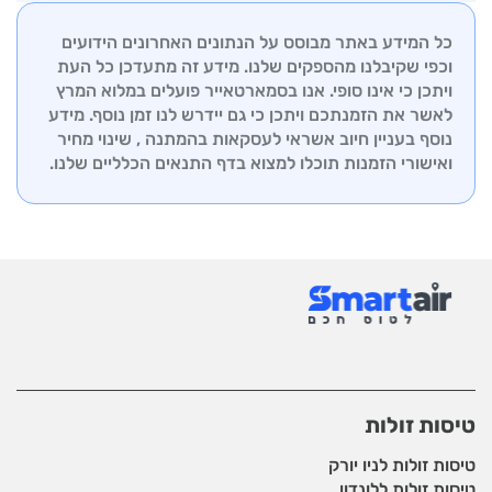
הצוות המקצועי שלנו זמין לייעוץ והכוונה בכל שלבי
התמיכה שלנו זמין לסייע בכל שאלה או בעיה שעשויה
ההזמנה.
כל המידע באתר מבוסס על הנתונים האחרונים הידועים
לצוץ, החל מבדיקת סטטוס טיסה ועד לשינויים ברגע
וכפי שקיבלנו מהספקים שלנו. מידע זה מתעדכן כל העת
האחרון. אנו שואפים להבטיח לכם חווית טיסה חלקה
ויתכן כי אינו סופי. אנו בסמארטאייר פועלים במלוא המרץ
ורגועה, לכל יעד שתבחרו.
לאשר את הזמנתכם ויתכן כי גם יידרש לנו זמן נוסף. מידע
נוסף בעניין חיוב אשראי לעסקאות בהמתנה , שינוי מחיר
ואישורי הזמנות תוכלו למצוא בדף
התנאים הכלליים שלנו.
טיסות זולות
טיסות זולות לניו יורק
טיסות זולות ללונדון