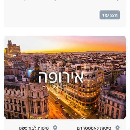
room
טיסות לאיסטנבול
room
room
טיסות לאמסטרדם
טיסות לבודפשט