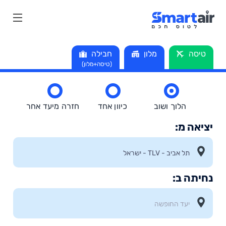
טיסה
מלון
חבילה
(טיסה+מלון)
הלוך ושוב
כיוון אחד
חזרה מיעד אחר
יציאה מ:
נחיתה ב: