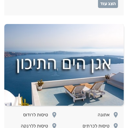
room
טיסות לסרילנקה
room
room
אתונה
טיסות לרודוס
room
room
טיסות לכרתים
טיסות ללרנקה