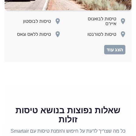
טיסות לבואנוס
room
room
טיסות לבוסטון
איירס
room
room
טיסות לטורנטו
טיסות ללאס וגאס
room
room
טיסות ללוס אנג'לס
טיסות ללימה
room
room
טיסות למונטראול
טיסות למיאמי
טיסות למקסיקו
room
room
טיסות לניו יורק
סיטי
טיסות לסן
room
room
טיסות לפנמה סיטי
פרנסיסקו
room
room
טיסות לקנקון
טיסות לריו דה ז'נירו
שאלות נפוצות בנושא טיסות
זולות
כל מה שצריך לדעת על חיפוש והזמנת טיסות עם Smartair