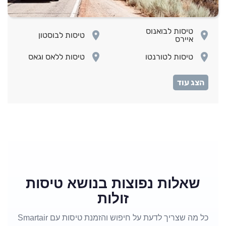
טיסות לבואנוס
room
room
טיסות לבוסטון
איירס
room
room
טיסות לטורנטו
טיסות ללאס וגאס
room
room
טיסות ללוס אנג'לס
טיסות ללימה
room
room
טיסות למונטראול
טיסות למיאמי
טיסות למקסיקו
room
room
טיסות לניו יורק
סיטי
טיסות לסן
room
room
טיסות לפנמה סיטי
פרנסיסקו
room
room
טיסות לקנקון
טיסות לריו דה ז'נירו
שאלות נפוצות בנושא טיסות
זולות
כל מה שצריך לדעת על חיפוש והזמנת טיסות עם Smartair