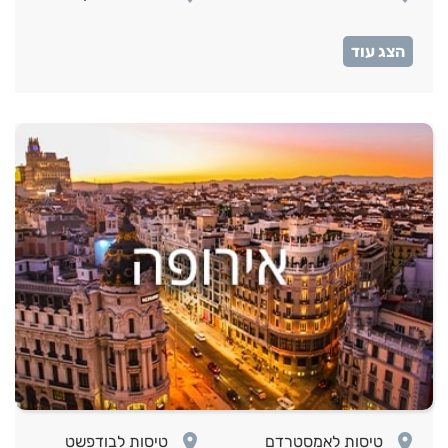
room
טיסות לאיסטנבול
room
room
טיסות לאמסטרדם
טיסות לבודפשט