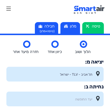
טיסה
מלון
חבילה
(טיסה+מלון)
הלוך ושוב
כיוון אחד
חזרה מיעד אחר
יציאה מ:
נחיתה ב: