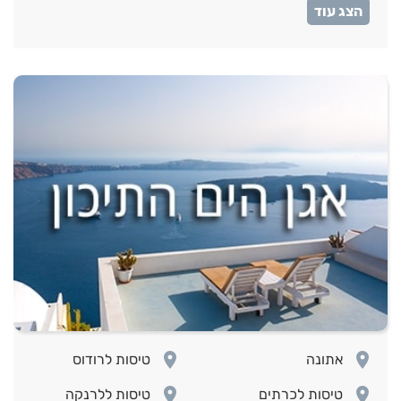
room
טיסות לסרילנקה
room
room
אתונה
טיסות לרודוס
room
room
טיסות לכרתים
טיסות ללרנקה