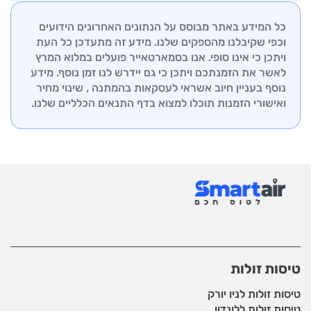
הצוות המקצועי שלנו זמין לייעוץ והכוונה בכל שלבי
התמיכה שלנו זמין לסייע בכל שאלה או בעיה שעשויה
ההזמנה.
כל המידע באתר מבוסס על הנתונים האחרונים הידועים
לצוץ, החל מבדיקת סטטוס טיסה ועד לשינויים ברגע
וכפי שקיבלנו מהספקים שלנו. מידע זה מתעדכן כל העת
האחרון. אנו שואפים להבטיח לכם חווית טיסה חלקה
ויתכן כי אינו סופי. אנו בסמארטאייר פועלים במלוא המרץ
ורגועה, לכל יעד שתבחרו.
לאשר את הזמנתכם ויתכן כי גם יידרש לנו זמן נוסף. מידע
נוסף בעניין חיוב אשראי לעסקאות בהמתנה , שינוי מחיר
ואישורי הזמנות תוכלו למצוא בדף
התנאים הכלליים שלנו.
טיסות זולות
טיסות זולות לניו יורק
טיסות זולות ללונדון