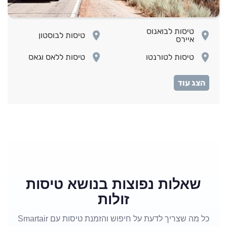
טיסות לבואנוס
room
room
טיסות לבוסטון
איירס
room
room
טיסות לטורנטו
טיסות ללאס וגאס
room
room
טיסות ללוס אנג'לס
טיסות ללימה
room
room
טיסות למונטראול
טיסות למיאמי
טיסות למקסיקו
room
room
טיסות לניו יורק
סיטי
טיסות לסן
room
room
טיסות לפנמה סיטי
פרנסיסקו
room
room
טיסות לקנקון
טיסות לריו דה ז'נירו
שאלות נפוצות בנושא טיסות
זולות
כל מה שצריך לדעת על חיפוש והזמנת טיסות עם Smartair