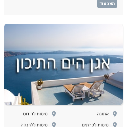
room
טיסות לסרילנקה
room
room
אתונה
טיסות לרודוס
room
room
טיסות לכרתים
טיסות ללרנקה