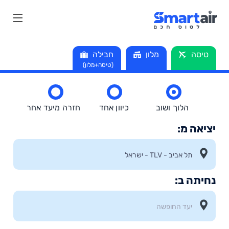
טיסה
מלון
חבילה
(טיסה+מלון)
הלוך ושוב
כיוון אחד
חזרה מיעד אחר
יציאה מ:
נחיתה ב: