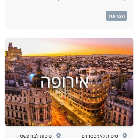
room
טיסות לאיסטנבול
room
room
טיסות לאמסטרדם
טיסות לבודפשט